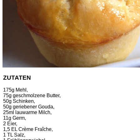
ZUTATEN
175g Mehl,
75g geschmolzene Butter,
50g Schinken,
50g geriebener Gouda,
25ml lauwarme Milch,
11g Germ,
2 Eier,
1,5 EL Crème Fraîche,
1 TL Salz,