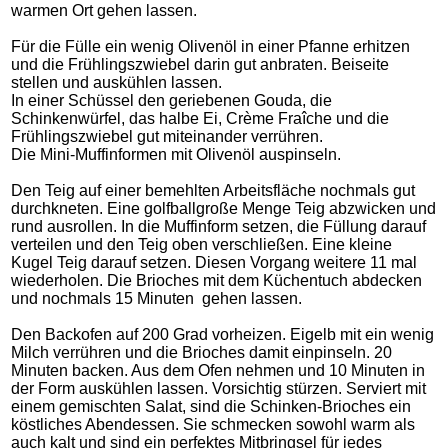
warmen Ort gehen lassen.
Für die Fülle ein wenig Olivenöl in einer Pfanne erhitzen
und die Frühlingszwiebel darin gut anbraten. Beiseite
stellen und auskühlen lassen.
In einer Schüssel den geriebenen Gouda, die
Schinkenwürfel, das halbe Ei, Crème Fraîche und die
Frühlingszwiebel gut miteinander verrühren.
Die Mini-Muffinformen mit Olivenöl auspinseln.
Den Teig auf einer bemehlten Arbeitsfläche nochmals gut
durchkneten. Eine golfballgroße Menge Teig abzwicken und
rund ausrollen. In die Muffinform setzen, die Füllung darauf
verteilen und den Teig oben verschließen. Eine kleine
Kugel Teig darauf setzen. Diesen Vorgang weitere 11 mal
wiederholen. Die Brioches mit dem Küchentuch abdecken
und nochmals 15 Minuten gehen lassen.
Den Backofen auf 200 Grad vorheizen. Eigelb mit ein wenig
Milch verrühren und die Brioches damit einpinseln. 20
Minuten backen. Aus dem Ofen nehmen und 10 Minuten in
der Form auskühlen lassen. Vorsichtig stürzen. Serviert mit
einem gemischten Salat, sind die Schinken-Brioches ein
köstliches Abendessen. Sie schmecken sowohl warm als
auch kalt und sind ein perfektes Mitbringsel für jedes