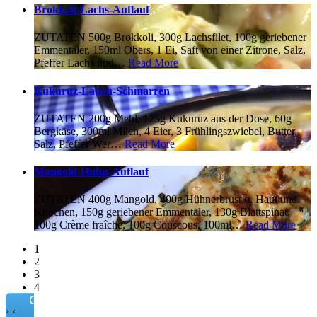
Brokkoli-Lachs-Auflauf
ZUTATEN 500g Brokkoli, 300g Lachsfilet, 100g geriebener
Emmentaler, 150ml Obers, 1 Ei, Saft von einer Zitrone, Salz,
Pfeffer Lachs und
…
Read More
Kukuruz-Lauch-Schmarren
ZUTATEN 200g Mehl, 125g Kukuruz aus der Dose, 60g
Bergkäse, 300ml Milch, 4 Eier, 3 Frühlingszwiebel, Butter,
Salz, Pfeffer Wer
…
Read More
Mangold-Huhn-Auflauf
ZUTATEN 400g Mangold, 400g Hühnerbrust o. Haut und
Knochen, 150g geriebener Emmentaler, 130g Blattspinat,
100g Crème fraîche, 100g Couscous, 100ml
…
Read More
1
2
3
4
Connect
›
‹