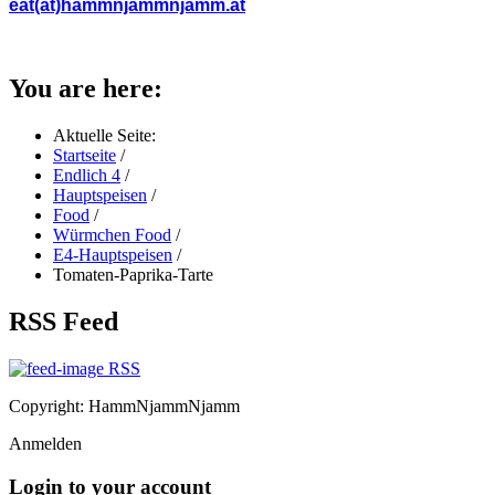
eat(at)hammnjammnjamm.at
You are here:
Aktuelle Seite:
Startseite
/
Endlich 4
/
Hauptspeisen
/
Food
/
Würmchen Food
/
E4-Hauptspeisen
/
Tomaten-Paprika-Tarte
RSS Feed
RSS
Copyright: HammNjammNjamm
Anmelden
Login to your account