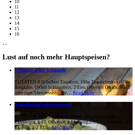
10
11
12
13
14
15
16
›
‹
Lust auf noch mehr Hauptspeisen?
Schinken-Käse-Schüsseln
ZUTATEN 8 Scheiben Toastbrot, 100g Toastschinken, 100g
Bergkäse, 100ml Schlagobers, 2 Eier, Olivenöl Ob als Snack
oder zum Abendessen – die
…
Read More
Wurstknödel mit Krautsalat
ZUTATEN 400g mehlige Erdäpfel, 100g Mehl,100g
Extrawurst, 6 EL Olivenöl, 4 EL Essig,2-3 EL Cremefine, 2
EL Salz, 1-2 EL
…
Read More