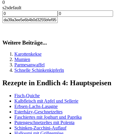
0
s2sdefault
Weitere Beiträge...
Karottenkekse
Mumien
Parmesanwaffel
Schnelle Schinkenkipferln
Rezepte in Endlich 4: Hauptspeisen
Fisch-Quiche
Kalbfleisch mit Apfel und Sellerie
Erbsen-Lachs-Lasagne
Esterházy-Geschnetzeltes
Faschiertes mit Joghurt und Paprika
Putengeschnetzeltes mit Polenta
Schinken-Zucchini-Auflauf
Halloumi mit Grillgemüse