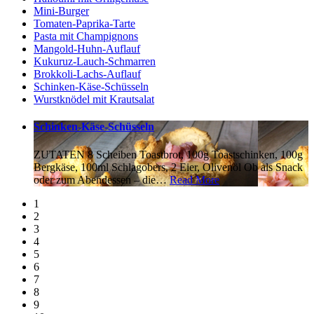
Mini-Burger
Tomaten-Paprika-Tarte
Pasta mit Champignons
Mangold-Huhn-Auflauf
Kukuruz-Lauch-Schmarren
Brokkoli-Lachs-Auflauf
Schinken-Käse-Schüsseln
Wurstknödel mit Krautsalat
Schinken-Käse-Schüsseln
ZUTATEN 8 Scheiben Toastbrot, 100g Toastschinken, 100g
Bergkäse, 100ml Schlagobers, 2 Eier, Olivenöl Ob als Snack
oder zum Abendessen – die
…
Read More
1
2
3
4
5
6
7
8
9