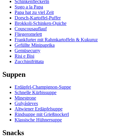
Schinkenfleckerln
Sugo a la Papa
Papa hat zu viel Zeit
Dorsch-Kartoffel-Puffer
Brokkoli-Schinken-Quiche
Couscousauflauf
Fliegeromelett
Frankfurter mit Rahmkartoffeln & Kukuruz
Gefüllte Minipaprika
Gemüsecurry
Risi e Bisi
Zucchinifrittata
Suppen
Erdäpfel-Champignon-Suppe
Schnelle Kürbissuppe
Minestrone
Gulyásleves
Altwiener Erdäpfelsuppe
Rindsuppe mit Grießnockerl
Klassische Hühnersuppe
Snacks