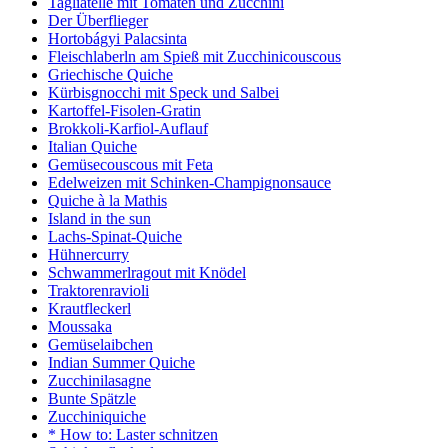
Tagliatelle mit Tomaten und Zucchini
Der Überflieger
Hortobágyi Palacsinta
Fleischlaberln am Spieß mit Zucchinicouscous
Griechische Quiche
Kürbisgnocchi mit Speck und Salbei
Kartoffel-Fisolen-Gratin
Brokkoli-Karfiol-Auflauf
Italian Quiche
Gemüsecouscous mit Feta
Edelweizen mit Schinken-Champignonsauce
Quiche à la Mathis
Island in the sun
Lachs-Spinat-Quiche
Hühnercurry
Schwammerlragout mit Knödel
Traktorenravioli
Krautfleckerl
Moussaka
Gemüselaibchen
Indian Summer Quiche
Zucchinilasagne
Bunte Spätzle
Zucchiniquiche
* How to: Laster schnitzen