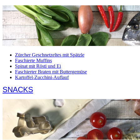
Zürcher Geschnetzeltes mit Spätzle
Faschierte Muffins
Spinat mit Rösti und Ei
Faschierter Braten mit Buttergemüse
Kartoffel-Zucchini-Auflauf
SNACKS