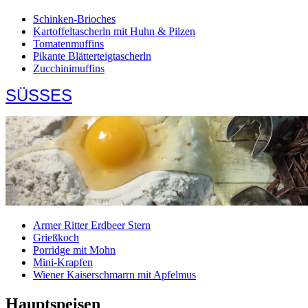
Schinken-Brioches
Kartoffeltascherln mit Huhn & Pilzen
Tomatenmuffins
Pikante Blätterteigtascherln
Zucchinimuffins
SÜSSES
Armer Ritter Erdbeer Stern
Grießkoch
Porridge mit Mohn
Mini-Krapfen
Wiener Kaiserschmarrn mit Apfelmus
Hauptspeisen