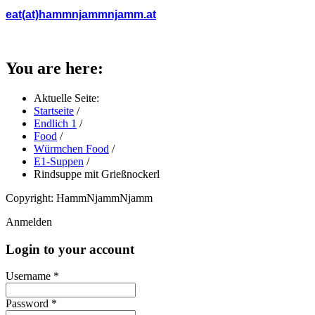
eat(at)hammnjammnjamm.at
You are here:
Aktuelle Seite:
Startseite
/
Endlich 1
/
Food
/
Würmchen Food
/
E1-Suppen
/
Rindsuppe mit Grießnockerl
Copyright: HammNjammNjamm
Anmelden
Login to your account
Username *
Password *