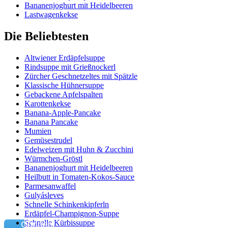
Bananenjoghurt mit Heidelbeeren
Lastwagenkekse
Die Beliebtesten
Altwiener Erdäpfelsuppe
Rindsuppe mit Grießnockerl
Zürcher Geschnetzeltes mit Spätzle
Klassische Hühnersuppe
Gebackene Apfelspalten
Karottenkekse
Banana-Apple-Pancake
Banana Pancake
Mumien
Gemüsestrudel
Edelweizen mit Huhn & Zucchini
Würmchen-Gröstl
Bananenjoghurt mit Heidelbeeren
Heilbutt in Tomaten-Kokos-Sauce
Parmesanwaffel
Gulyásleves
Schnelle Schinkenkipferln
Erdäpfel-Champignon-Suppe
Schnelle Kürbissuppe
Connect