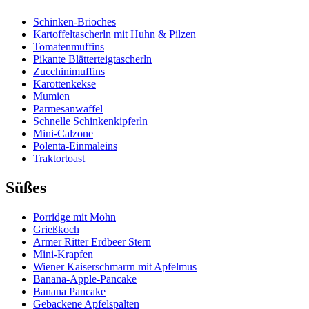
Schinken-Brioches
Kartoffeltascherln mit Huhn & Pilzen
Tomatenmuffins
Pikante Blätterteigtascherln
Zucchinimuffins
Karottenkekse
Mumien
Parmesanwaffel
Schnelle Schinkenkipferln
Mini-Calzone
Polenta-Einmaleins
Traktortoast
Süßes
Porridge mit Mohn
Grießkoch
Armer Ritter Erdbeer Stern
Mini-Krapfen
Wiener Kaiserschmarrn mit Apfelmus
Banana-Apple-Pancake
Banana Pancake
Gebackene Apfelspalten