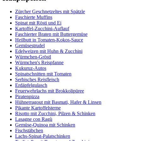
Zürcher Geschnetzeltes mit Spätzle
Faschierte Muffins
Spinat mit Rösti und Ei
Kartoffel-Zucchini-Auflauf
Faschierter Braten mit Buttergemüse
Heilbutt in Tomaten-Kokos-Sauce
Gemüsestrudel
Edelweizen mit Huhn & Zucchini
Würmchen-Gröstl
Würmchen's Reispfanne
Kukuruz-Autos
Spinatschnitten mit Tomaten
Serbisches Reisfleisch
Erdäpfelgulasch
Feuerwehrlachs mit Brokkolipüree
Piratenpizza
Hühnerragout mit Basmati, Hafer & Linsen
Pikante Kartoffelsterne
Risotto mit Zucchini, Pilzen & Schinken
Lasagne con Ragù
Gemüse-Quinoa mit Schinken
Fischstäbchen
Lachs-Spinat-Palatschinken